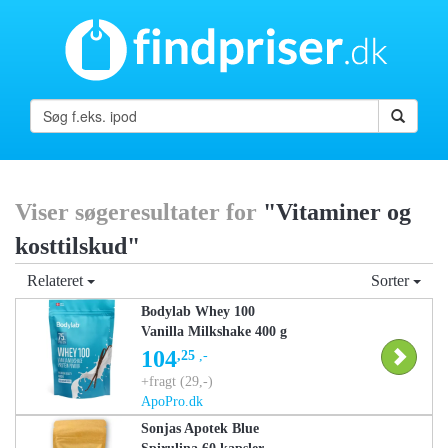
Viser søgeresultater for
"Vitaminer og
kosttilskud"
Relateret
Sorter
Bodylab Whey 100
Vanilla Milkshake 400 g
104
,25
,-
+fragt (29,-)
ApoPro.dk
Sonjas Apotek Blue