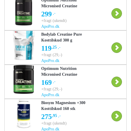
Optimum Nutrition
Micronised Creatine
Powder Kosttilskud 634
299
,-
g
+fragt (ukendt)
ApoPro.dk
Bodylab Creatine Pure
Kosttilskud 300 g
119
,25
,-
+fragt (29,-)
ApoPro.dk
Optimum Nutrition
Micronised Creatine
Powder Kosttilskud 317
169
,-
g
+fragt (29,-)
ApoPro.dk
Biosym Magnesium +300
Kosttilskud 160 stk
275
,95
,-
+fragt (ukendt)
ApoPro.dk