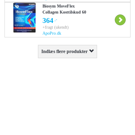
Biosym MoveFlex
Collagen Kosttilskud 60
stk
364
,-
+fragt (ukendt)
ApoPro.dk
Indlæs flere produkter