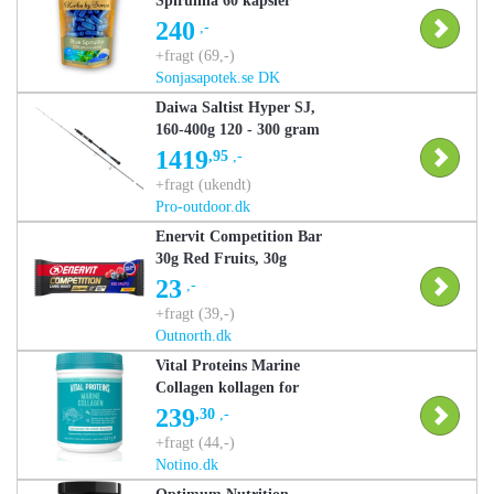
Spirulina 60 kapsler
240
,-
+fragt (69,-)
Sonjasapotek.se DK
Daiwa Saltist Hyper SJ,
160-400g 120 - 300 gram
1419
,95
,-
+fragt (ukendt)
Pro-outdoor.dk
Enervit Competition Bar
30g Red Fruits, 30g
23
,-
+fragt (39,-)
Outnorth.dk
Vital Proteins Marine
Collagen kollagen for
smukt hår, hud og negle
239
,30
,-
221 g
+fragt (44,-)
Notino.dk